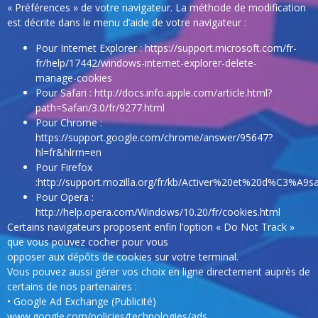
« Préférences » de votre navigateur. La méthode de modification
est décrite dans le menu d’aide de votre navigateur :
Pour Internet Explorer : https://support.microsoft.com/fr-
fr/help/17442/windows-internet-explorer-delete-
manage-cookies
Pour Safari : http://docs.info.apple.com/article.html?
path=Safari/3.0/fr/9277.html
Pour Chrome :
https://support.google.com/chrome/answer/95647?
hl=fr&hlrm=en
Pour Firefox
:http://support.mozilla.org/fr/kb/Activer%20et%20d%C3%A9
Pour Opera :
http://help.opera.com/Windows/10.20/fr/cookies.html
Certains navigateurs proposent enfin l’option « Do Not Track »
que vous pouvez cocher pour vous
opposer aux dépôts de cookies sur votre terminal.
Vous pouvez aussi gérer vos choix en ligne directement auprès de
certains de nos partenaires :
• Google Ad Exchange (Publicité)
www.google.com/policies/technologies/ads