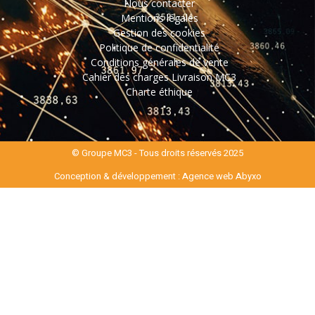
Nous contacter
Mentions légales
Gestion des cookies
Politique de confidentialité
Conditions générales de vente
Cahier des charges Livraison MC3
Charte éthique
© Groupe MC3 - Tous droits réservés 2025
Conception & développement :
Agence web Abyxo